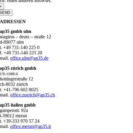
zw. einen anderen Browser.
×
SEND
ADRESSEN
ap35 gmbh ulm
magirus – deutz – straße 12
d-89077 ulm
t. +49 731-140 225 0
f. +49 731-140 225 20
mail.
office.ulm@ap35.de
ap35 zürich gmbh
c/o cont-s
hottingerstraße 12
ch-8032 zürich
t. +41-796 602 8025
mail.
office.zuerich@ap35.ch
ap35 italien gmbh
gampenstr. 92a
i-39012 meran
t. +39-333 970 57 24
mail.
office.meran@ap35.it