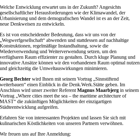
Welche Entwicklung erwartet uns in der Zukunft? Angesichts
gesellschaftlicher Herausforderungen wie der Klimawandel, der
Urbanisierung und dem demografischen Wandel ist es an der Zeit,
neue Denkweisen zu entwickeln.
Es ist von entscheidender Bedeutung, dass wir uns von der
„Wegwerfgesellschaft“ abwenden und stattdessen auf nachhaltige
Konstruktionen, regelmäßige Instandhaltung, sowie die
Wiederverwendung und Weiterverwendung setzen, um den
verfügbaren Raum effizienter zu gestalten. Durch kluge Planung und
innovative Ansätze können wir den vorhandenen Raum optimal nutzen
und gleichzeitig die Umweltauswirkungen minimieren.
Georg Bechter
wird Ihnen mit seinem Vortrag „Sinnstiftend
weiterbauen“ einen Einblick in die Denk.Werk.Stätte geben. Im
Anschluss wird unser zweiter Referent
Magnus Maarbjerg
in seinem
Vortrag „Where cities meet the sea – the maritime architecture of
MAST“ die zukünftigen Möglichkeiten der einzigartigen
Städteentwicklung aufgreifen.
Erfahren Sie von interessanten Projekten und lassen Sie sich mit
kulinarischen Köstlichkeiten von unseren Partnern verwöhnen.
Wir freuen uns auf Ihre Anmeldung: