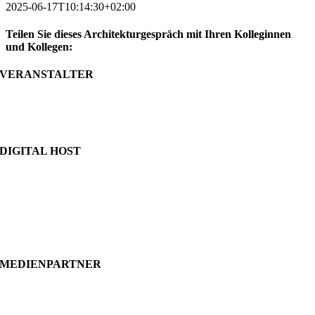
2025-06-17T10:14:30+02:00
Teilen Sie dieses Architekturgespräch mit Ihren Kolleginnen
und Kollegen:
VERANSTALTER
Facebook
LinkedIn
WhatsApp
Pinterest
Xing
Email
DIGITAL HOST
MEDIENPARTNER