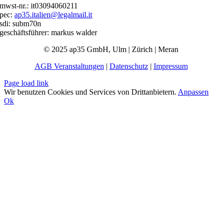
mwst-nr.: it03094060211
pec:
ap35.italien@legalmail.it
sdi: subm70n
geschäftsführer: markus walder
© 2025 ap35 GmbH, Ulm | Zürich | Meran
AGB Veranstaltungen
|
Datenschutz
|
Impressum
Page load link
Wir benutzen Cookies und Services von Drittanbietern.
Anpassen
Ok