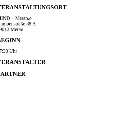
VERANSTALTUNGSORT
IND – Meran.o
ampenstraße 88 A
9012 Meran
BEGINN
7:30 Uhr
VERANSTALTER
PARTNER